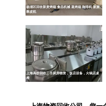
杨浦区回收新麦烤箱 食品机械 蒸烤箱 咖啡机 新麦
酥皮机
上海高价回收二手厨房物资，饭店设备，火锅店桌
椅