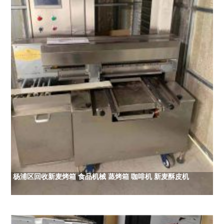
杨浦区回收新麦烤箱 食品机械 蒸烤箱 咖啡机 新麦酥皮机