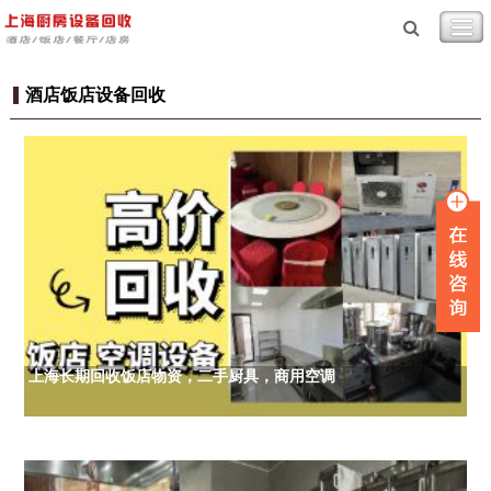
酒店饭店设备回收
上海长期回收饭店物资，二手厨具，商用空调