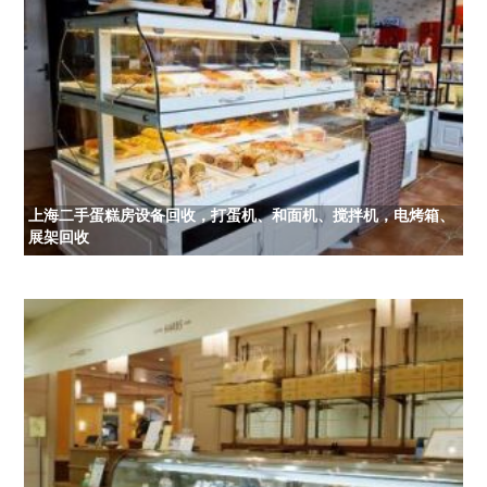
上海二手蛋糕房设备回收，打蛋机、和面机、搅拌机，电烤箱、
展架回收