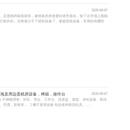
2020-09-07
的
，且蛋糕的味道甜美，被很多的美食爱好者所喜欢。除了在市场上面购
行制作的，当然便少不了烘焙设备了。家庭烘焙设备，常用的有哪些
2020-09-07
上海及周边蛋糕房设备，烤箱，操作台
设备:不锈钢雪柜、炉灶、荷台、工作台、洗菜盆、菜架、净化设备、制冰
调、彩电等； 2.餐厅厨房设备:包括各种新旧灶具、......