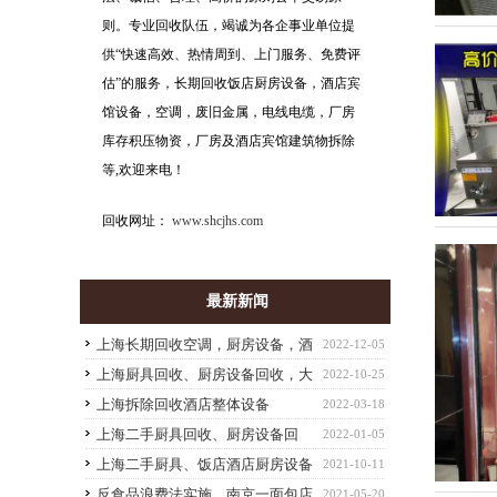
则。专业回收队伍，竭诚为各企事业单位提
供“快速高效、热情周到、上门服务、免费评
估”的服务，长期回收饭店厨房设备，酒店宾
馆设备，空调，废旧金属，电线电缆，厂房
库存积压物资，厂房及酒店宾馆建筑物拆除
等,欢迎来电！
回收网址：
www.shcjhs.com
最新新闻
上海长期回收空调，厨房设备，酒
2022-12-05
店饭店物资，大型设备批量物资回收
上海厨具回收、厨房设备回收，大
2022-10-25
小型餐饮店设备回收
上海拆除回收酒店整体设备
2022-03-18
上海二手厨具回收、厨房设备回
2022-01-05
收、酒店设备回收、整厂拆除回收
上海二手厨具、饭店酒店厨房设备
2021-10-11
回收
反食品浪费法实施，南京一面包店
2021-05-20