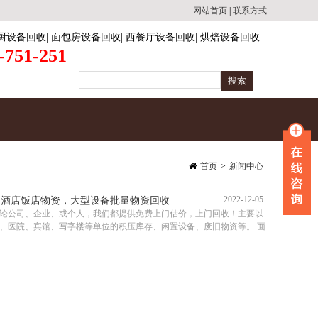
网站首页
|
联系方式
厨设备回收
|
面包房设备回收
|
西餐厅设备回收
|
烘焙设备回收
-751-251
首页
>
新闻中心
2022-12-05
，酒店饭店物资，大型设备批量物资回收
论公司、企业、或个人，我们都提供免费上门估价，上门回收！主要以
、医院、宾馆、写字楼等单位的积压库存、闲置设备、废旧物资等。 面