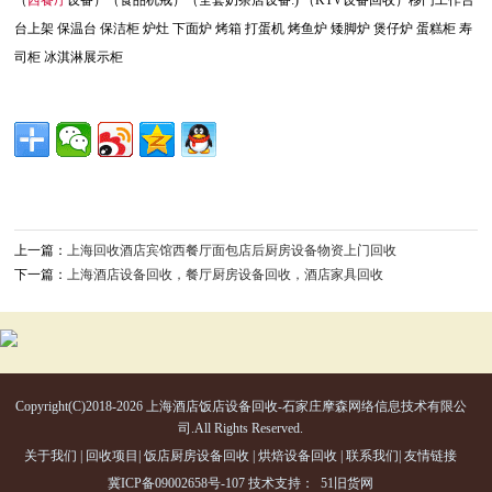
（
西餐厅
设备）（食品机戒）（全套奶茶店设备:) （KTV设备回收）移门工作台
台上架 保温台 保洁柜 炉灶 下面炉 烤箱 打蛋机 烤鱼炉 矮脚炉 煲仔炉 蛋糕柜 寿
司柜 冰淇淋展示柜
上一篇：
上海回收酒店宾馆西餐厅面包店后厨房设备物资上门回收
下一篇：
上海酒店设备回收，餐厅厨房设备回收，酒店家具回收
Copyright(C)2018-2026 上海酒店饭店设备回收-石家庄摩森网络信息技术有限公
司.All Rights Reserved.
关于我们
|
回收项目
|
饭店厨房设备回收
|
烘焙设备回收
|
联系我们
|
友情链接
冀ICP备09002658号-107
技术支持：
51旧货网